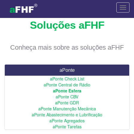
Toggl
navig
Soluções aFHF
Conheça mais sobre as soluções aFHF
aPonte
aPonte Check List
aPonte Central de Rádio
aPonte Esfera
aPonte CBV
aPonte GDR
aPonte Manutenção Mecânica
aPonte Abastecimento e Lubrificação
aPonte Agregados
aPonte Tarefas